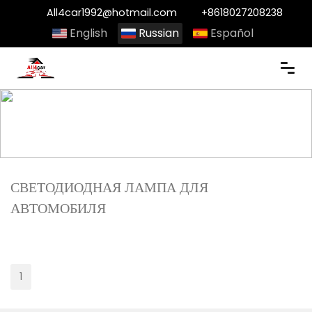
All4car1992@hotmail.com
+8618027208238
English
Russian
Español
дом
продукты
светодиодная лампа для автомобиля
СВЕТОДИОДНАЯ ЛАМПА ДЛЯ
АВТОМОБИЛЯ
1